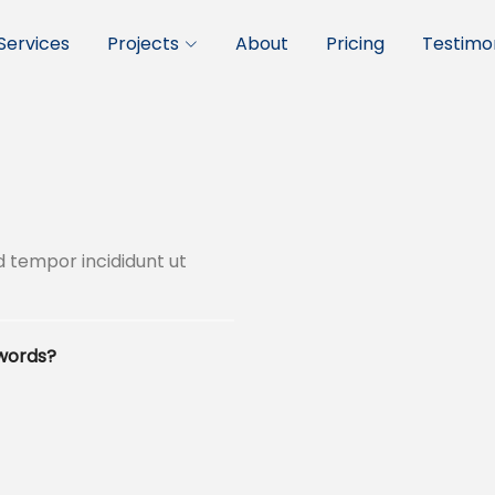
Services
Projects
About
Pricing
Testimon
d tempor incididunt ut
words?