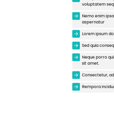
voluptatem sequ
Nemo enim ipsam
aspernatur
Lorem ipsum dolo
Sed quia conseq
Neque porro qui
sit amet.
Consectetur, adi
Rempora incidu