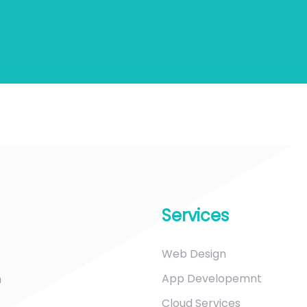
Services
Web Design
App Developemnt
m
Cloud Services